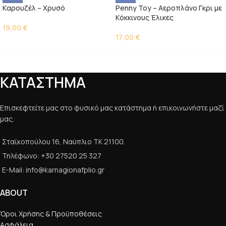
Kαρουζέλ – Χρυσό
Penny Toy – Αεροπλάνο Γκρι με
Kόκκινους Έλικες
19,00
€
17,00
€
ΚΑΤΑΣΤΗΜΑ
Επισκεφτείτε μας στο φυσικό μας κατάστημα ή επικοινωνήστε μαζί
μας.
Σταϊκοπούλου 16, Ναύπλιο ΤΚ 21100.
Τηλέφωνο: +30 27520 25 327
E-Mail: info@karnagionafplio.gr
ABOUT
Όροι Χρήσης & Προϋποθέσεις
Ασφάλεια