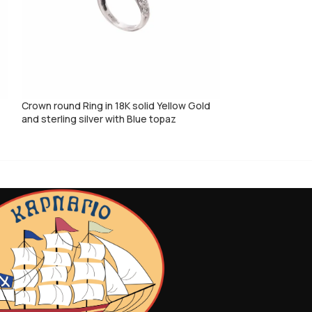
Crown round Ring in 18K solid Yellow Gold
Iris ring in Sterl
and sterling silver with Blue topaz
Parts