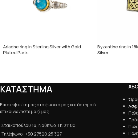
Ariadne ring in Sterling Silver with Gold
Byzantine ring in 18
Plated Parts
Silver
ΚΑΤΑΣΤΗΜΑ
AB
Όρο
Επισκεφτείτε μας στο φυσικό μας κατάστημα ή
Ασφ
επικοινωνήστε μαζί μας.
Πολ
Τρό
Σταϊκοπούλου 16, Ναύπλιο ΤΚ 21100.
Πολ
Πολι
Τηλέφωνο: +30 27520 25 327