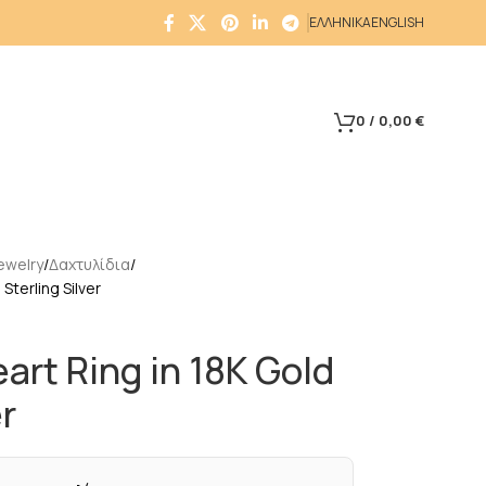
ΕΛΛΗΝΙΚΑ
ENGLISH
0
/
0,00
€
ewelry
Δαχτυλίδια
Sterling Silver
art Ring in 18K Gold
r