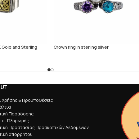
K Gold and Sterling
Crown ring in sterling silver
OUT
ι Χρήσης & Προϋποθέσεις
άλεια
ιτική Παράδοσης
ποι Πληρωμής
ιτική Προστασίας Προσκοπικών Δεδομένων
τική απορρήτου