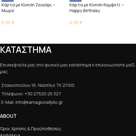
Kάρτα με Κίνηση Ζευγάρι –
Kάρτα με Κίνηση Κομφετί –
Μωρό
Happy Birthday
6,50
€
6,50
€
ΚΑΤΑΣΤΗΜΑ
Επισκεφτείτε μας στο φυσικό μας κατάστημα ή επικοινωνήστε μαζί
μας.
Σταϊκοπούλου 16, Ναύπλιο ΤΚ 21100.
Τηλέφωνο: +30 27520 25 327
E-Mail: info@karnagionafplio.gr
ABOUT
Όροι Χρήσης & Προϋποθέσεις
Ασφάλεια