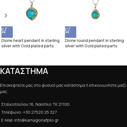
Dione heart pendant in sterling
Dione round pendant in sterling
silver with Gold plated parts
silver with Gold plated parts
ΚΑΤΑΣΤΗΜΑ
Επισκεφτείτε μας στο φυσικό μας κατάστημα ή επικοινωνήστε μαζί
μας.
Σταϊκοπούλου 16, Ναύπλιο ΤΚ 21100.
Τηλέφωνο: +30 27520 25 327
E-Mail: info@karnagionafplio.gr