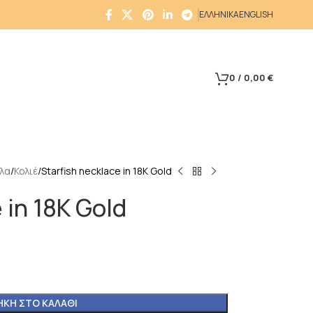
ΕΛΛΗΝΙΚΑ
ENGLISH
0
/
0,00
€
λα
Κολιέ
Starfish necklace in 18K Gold
 in 18K Gold
ΚΗ ΣΤΟ ΚΑΛΆΘΙ