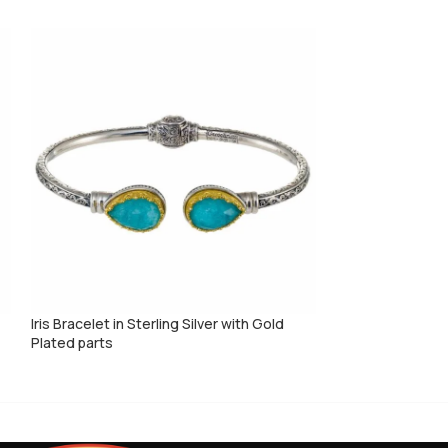
Iris Bracelet in Sterling Silver with Gold
Kallisto bangle B
Plated parts