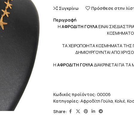
Συγκρίνω
Πρόσθεσε στην λίσ
Περιγραφή
Η
ΑΦΡΟΔΙΤΗ ΓΟΥΛΑ
ΕΙΝΑΙ ΣΧΕΔΙΑΣΤΡΙ
ΚΟΣΜΗΜΑΤΟΣ 
ΤΑ ΧΕΙΡΟΠΟΙΗΤΑ ΚΟΣΜΗΜΑΤΑ ΤΗΣ 
ΔΗΜΙΟΥΡΓΟΥΝΤΑΙ ΑΠΟ ΧΡΥΣΟ,
Η
ΑΦΡΟΔΙΤΗ ΓΟΥΛΑ
ΔΙΑΚΡΙΝΕΤΑΙ ΓΙΑ ΤΑ
Κωδικός προϊόντος:
G0006
Κατηγορίες:
Αφροδίτη Γούλα
,
Κολιέ
,
Κο
Share: