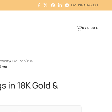
ΕΛΛΗΝΙΚΑ
ENGLISH
0
/
0,00
€
ewelry
Σκουλαρίκια
ilver
s in 18K Gold &