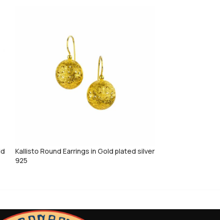
ld
Kallisto Round Earrings in Gold plated silver
Kallisto tiny Hea
925
silver 925