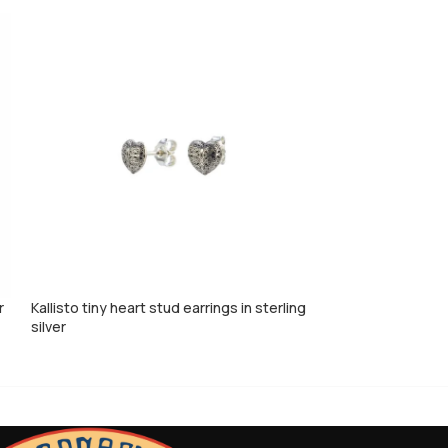
r
Kallisto tiny heart stud earrings in sterling
Mediterranean ear
silver