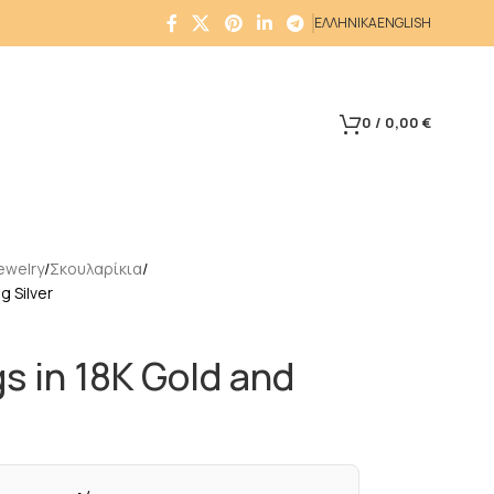
ΕΛΛΗΝΙΚΑ
ENGLISH
0
/
0,00
€
ewelry
Σκουλαρίκια
g Silver
s in 18K Gold and