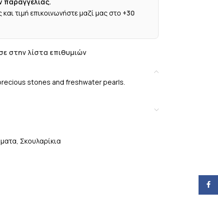
ν παραγγελίας.
 και τιμή επικοινωνήστε μαζί μας στο
+30
ε στην λίστα επιθυμιών
i precious stones and freshwater pearls.
ήματα
,
Σκουλαρίκια
Face