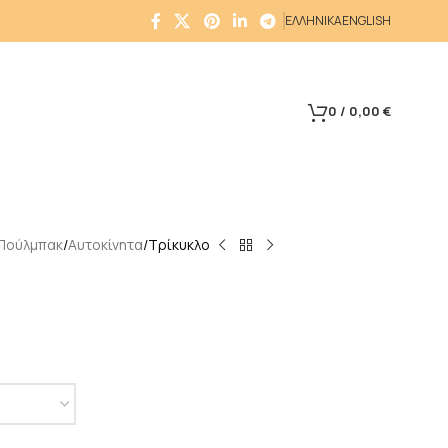
ΕΛΛΗΝΙΚΑ
ENGLISH
0
/
0,00
€
Πούλμπακ
Αυτοκίνητα
Τρίκυκλο