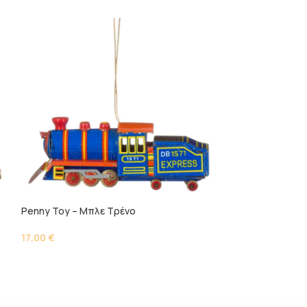
Penny Toy – Μπλε Τρένο
Καρουζέλ – Λευκ
17,00
€
18,00
€