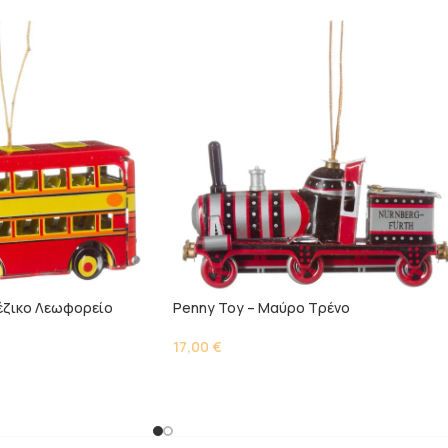
έζικο Λεωφορείο
Penny Toy – Μαύρο Τρένο
17,00
€