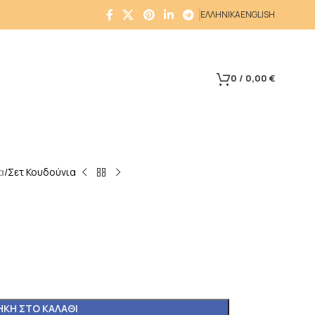
ΕΛΛΗΝΙΚΑ
ENGLISH
0
/
0,00
€
α
Σετ Κουδούνια
ΚΗ ΣΤΟ ΚΑΛΆΘΙ