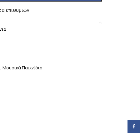
τα επιθυμιών
νια
α
,
Μουσικά Παιχνίδια
Face