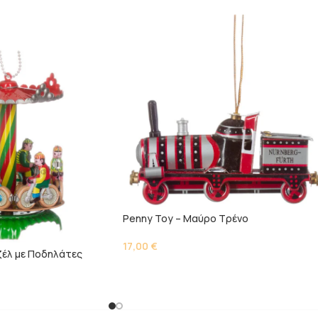
Penny Toy – Μαύρο Τρένο
17,00
€
ζέλ με Ποδηλάτες