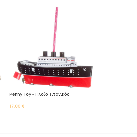
Penny Toy – Πλοίο Τιτανικός
Penny Toy – Ρα
17,00
€
15,00
€