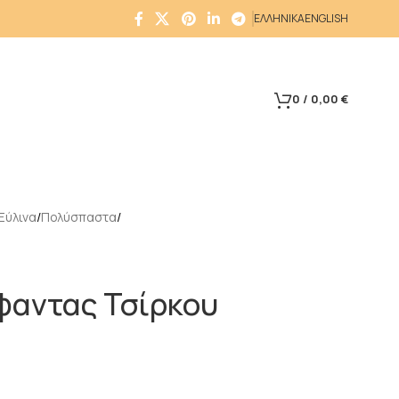
ΕΛΛΗΝΙΚΑ
ENGLISH
0
/
0,00
€
Ξύλινα
Πολύσπαστα
φαντας Τσίρκου