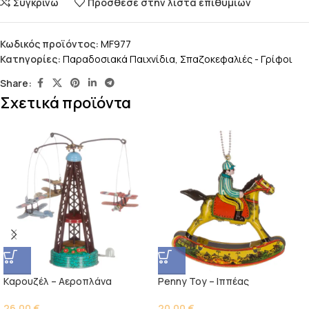
Συγκρίνω
Πρόσθεσε στην λίστα επιθυμιών
Κωδικός προϊόντος:
MF977
Κατηγορίες:
Παραδοσιακά Παιχνίδια
,
Σπαζοκεφαλιές - Γρίφοι
Share:
Σχετικά προϊόντα
Kαρουζέλ – Αεροπλάνα
Penny Toy – Ιππέας
26,00
€
20,00
€