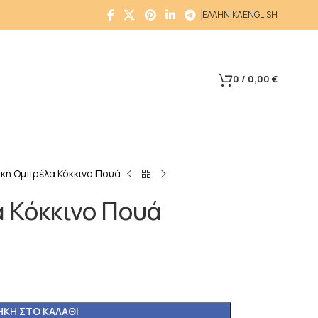
ΕΛΛΗΝΙΚΑ
ENGLISH
0
/
0,00
€
κή Ομπρέλα Κόκκινο Πουά
 Κόκκινο Πουά
ΚΗ ΣΤΟ ΚΑΛΆΘΙ