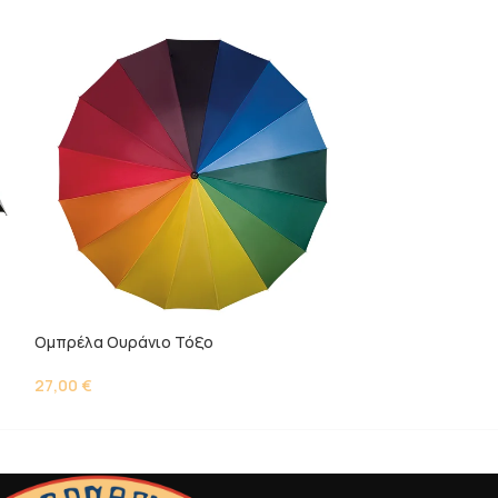
Ομπρέλα Ουράνιο Τόξο
Παιδική Ομπρέλ
27,00
€
12,50
€