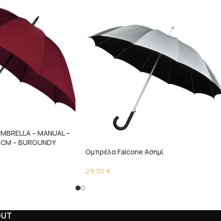
UMBRELLA – MANUAL –
0CM – BURGUNDY
Ομπρέλα Falcone Ασημί
29,50
€
OUT