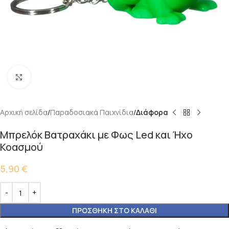
Κάντε κλικ για μεγέθυνση
Αρχική σελίδα
Παραδοσιακά Παιχνίδια
Διάφορα
Μπρελόκ Βατραχάκι με Φως Led και Ήχο
Κοασμού
5,90
€
ΠΡΟΣΘΉΚΗ ΣΤΟ ΚΑΛΆΘΙ