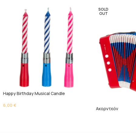
SOLD
OUT
Happy Birthday Musical Candle
6,00
€
Ακορντεόν