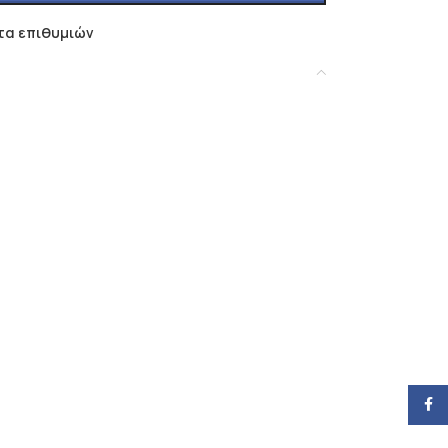
τα επιθυμιών
α
Face