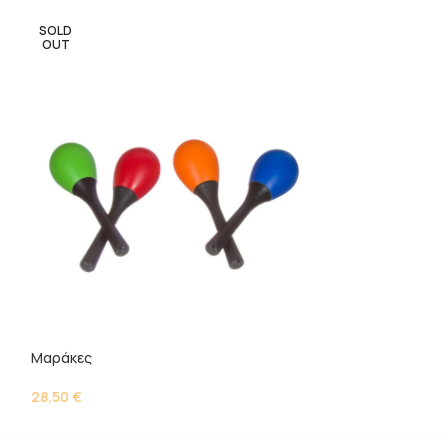
SOLD
OUT
Μπακακάκι
3,80
€
Μαράκες
28,50
€