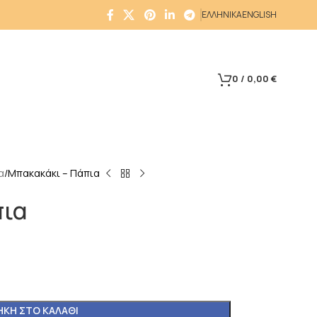
ΕΛΛΗΝΙΚΑ
ENGLISH
0
/
0,00
€
α
Μπακακάκι – Πάπια
πια
ΚΗ ΣΤΟ ΚΑΛΆΘΙ