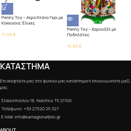
Penny Toy – Αεροπλάνο Γκρι με
Kόκκινους Έλικες
Penny Toy – Καρουζέλ με
17,00
€
Ποδηλάτες
19,00
€
ΚΑΤΑΣΤΗΜΑ
Επισκεφτείτε μας στο φυσικό μας κατάστημα ή επικοινωνήστε μαζί
μας.
Σταϊκοπούλου 16, Ναύπλιο ΤΚ 21100.
Τηλέφωνο: +30 27520 25 327
E-Mail: info@karnagionafplio.gr
ABOUT