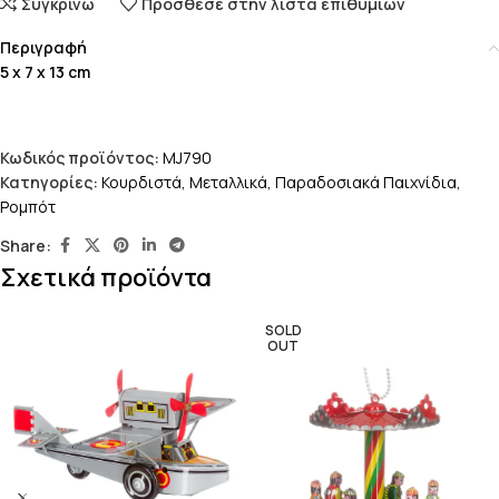
Συγκρίνω
Πρόσθεσε στην λίστα επιθυμιών
Περιγραφή
5 x 7 x 13 cm
Κωδικός προϊόντος:
MJ790
Κατηγορίες:
Κουρδιστά
,
Μεταλλικά
,
Παραδοσιακά Παιχνίδια
,
Ρομπότ
Share:
Σχετικά προϊόντα
SOLD
OUT