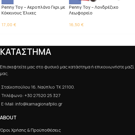
Penny Toy – Αεροπλάνο Γκρι με
Penny Toy – Λονδρέζικο
Kόκκινους Έλικες
Λεωφορείο
17,00
€
16,50
€
ΚΑΤΑΣΤΗΜΑ
Επισκεφτείτε μας στο φυσικό μας κατάστημα ή επικοινωνήστε μαζί
μας.
Σταϊκοπούλου 16, Ναύπλιο ΤΚ 21100.
Τηλέφωνο: +30 27520 25 327
E-Mail: info@karnagionafplio.gr
ABOUT
Όροι Χρήσης & Προϋποθέσεις