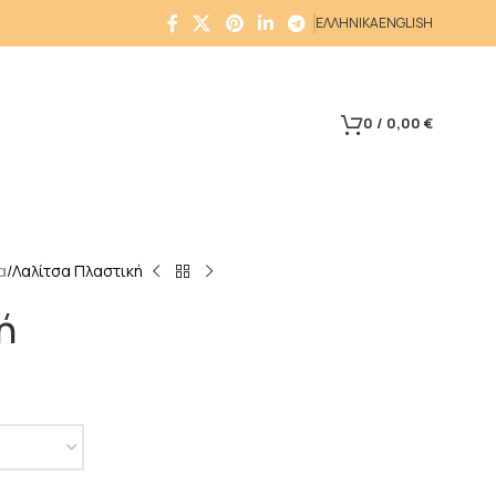
ΕΛΛΗΝΙΚΑ
ENGLISH
0
/
0,00
€
α
Λαλίτσα Πλαστική
ή