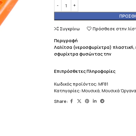
ΠΡΟΣΘΉ
Συγκρίνω
Πρόσθεσε στην λίσ
Περιγραφή
Λαλίτσα (νεροσφυρίχτρα) πλαστική, η
σφυρίχτρα φυσώντας την
Επιπρόσθετες Πληροφορίες
Κωδικός προϊόντος:
MF81
Κατηγορίες:
Μουσικά
,
Μουσικά Όργαν
Share: