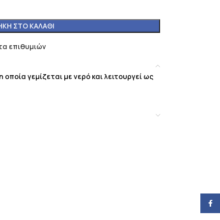
ΚΗ ΣΤΟ ΚΑΛΆΘΙ
τα επιθυμιών
 οποία γεμίζεται με νερό και λειτουργεί ως
α
Face