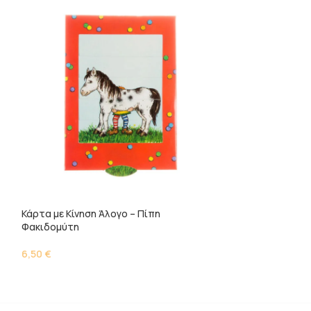
Κάρτα με Κίνηση Άλογο – Πίπη
Κάρτα με Κίνηση
Φακιδομύτη
6,50
€
6,50
€