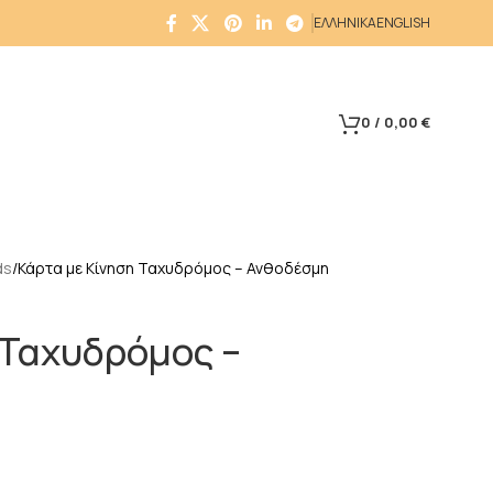
ΕΛΛΗΝΙΚΑ
ENGLISH
0
/
0,00
€
ds
Κάρτα με Κίνηση Ταχυδρόμος – Ανθοδέσμη
 Ταχυδρόμος –