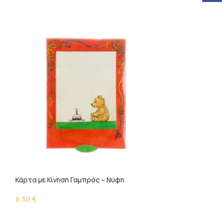
Κάρτα με Κίνηση Γαμπρός – Νύφη
Κάρτα με Κίνηση
6,50
€
6,50
€