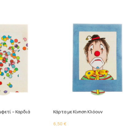
μφετί – Καρδιά
Κάρτα με Κίνηση Kλόουν
6,50
€