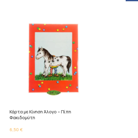
Κάρτα με Κίνηση Άλογο – Πίπη
Κάρτα με Κίνηση
Φακιδομύτη
6,50
€
6,50
€