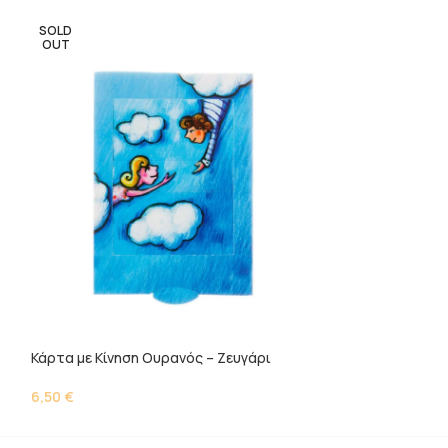
SOLD
OUT
Κάρτα με Κίνηση
6,50
€
Κάρτα με Κίνηση Ουρανός – Ζευγάρι
6,50
€