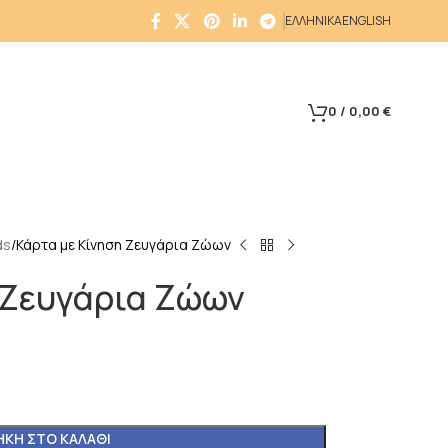
ΕΛΛΗΝΙΚΑ
ENGLISH
0
/
0,00
€
ds
Κάρτα με Κίνηση Ζευγάρια Ζώων
 Ζευγάρια Ζώων
ΚΗ ΣΤΟ ΚΑΛΆΘΙ