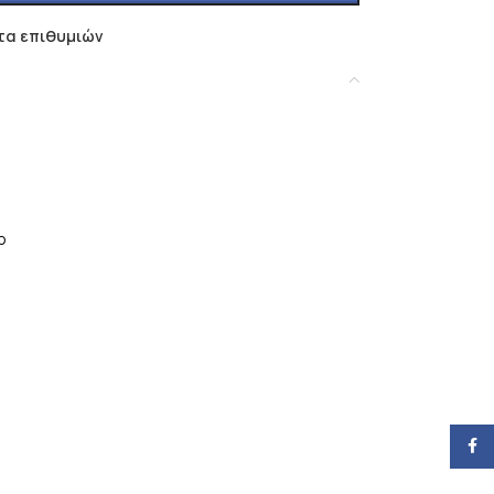
τα επιθυμιών
ρ
Face